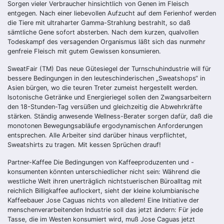
Sorgen vieler Verbraucher hinsichtlich von Genen im Fleisch
entgegen. Nach einer liebevollen Aufzucht auf dem Ferienhof werden
die Tiere mit ultraharter Gamma-Strahlung bestrahlt, so daß
sämtliche Gene sofort absterben. Nach dem kurzen, qualvollen
Todeskampf des versagenden Organismus läßt sich das nunmehr
genfreie Fleisch mit gutem Gewissen konsumieren.
SweatFair (TM)
Das neue Gütesiegel der Turnschuhindustrie will für
bessere Bedingungen in den leuteschinderischen „Sweatshops“ in
Asien bürgen, wo die teuren Treter zumeist hergestellt werden.
Isotonische Getränke und Energieriegel sollen den Zwangsarbeitern
den 18-Stunden-Tag versüßen und gleichzeitig die Abwehrkräfte
stärken. Ständig anwesende Wellness-Berater sorgen dafür, daß die
monotonen Bewegungsabläufe ergodynamischen Anforderungen
entsprechen. Alle Arbeiter sind darüber hinaus verpflichtet,
Sweatshirts zu tragen. Mit kessen Sprüchen drauf!
Partner-Kaffee
Die Bedingungen von Kaffeeproduzenten und -
konsumenten könnten unterschiedlicher nicht sein: Während die
westliche Welt ihren unerträglich nichtstuerischen Büroalltag mit
reichlich Billigkaffee auflockert, sieht der kleine kolumbianische
Kaffeebauer Jose Caguas nichts von alledem! Eine Initiative der
menschenverarbeitenden Industrie soll das jetzt ändern: Für jede
Tasse, die im Westen konsumiert wird, muß Jose Caguas jetzt