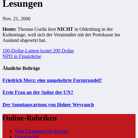
Lesungen
Nov. 21, 2006
Heute:
Thomas Gsella liest
NICHT
in Oldenburg in der
Kulturetage
, weil sich der Veranstalter mit der Portokasse ins
Ausland abgesetzt hat.
Beitragsnavigation
100-Dollar-Laptop kostet 200 Dollar
NPD in Finanzkrise
Ähnliche Beiträge
Friedrich Merz: eine umgekehrte Furzgrundel?
Erste Frau an der Spitze der UN?
Der Sonntagscartoon von Holger Weyrauch
Online-Rubriken
Vom Fachmann für Kenner
Humorkritik