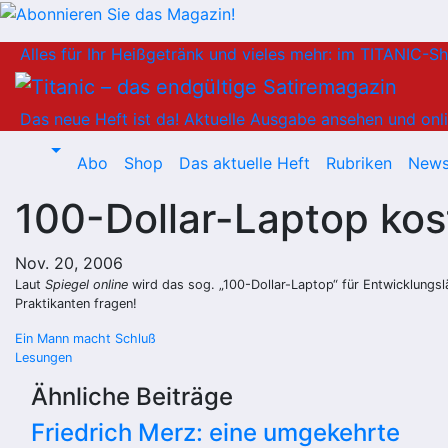
Zum
Alles für Ihr Heißgetränk und vieles mehr: im TITANIC-S
Inhalt
springen
Das neue Heft ist da!
Aktuelle Ausgabe ansehen und onli
Abo
Shop
Das aktuelle Heft
Rubriken
News
100-Dollar-Laptop kos
Nov. 20, 2006
Laut
Spiegel online
wird das sog. „100-Dollar-Laptop“ für Entwicklungs
Praktikanten fragen!
Beitragsnavigation
Ein Mann macht Schluß
Lesungen
Ähnliche Beiträge
Friedrich Merz: eine umgekehrte