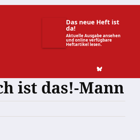
Das neue Heft ist
da!
Aktuelle Ausgabe ansehen
und online verfügbare
Heftartikel lesen.
ch ist das!-Mann