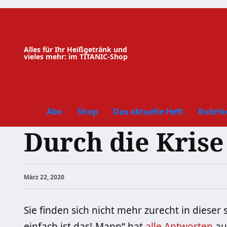
Zum
Inhalt
springen
Alles für Ihr Heißgetränk und
vieles mehr: im TITANIC-Shop
Abo
Shop
Das aktuelle Heft
Rubrik
Durch die Krise
März 22, 2020
Sie finden sich nicht mehr zurecht in dieser
einfach ist das!-Mann“ hat
alle Antworten
auf