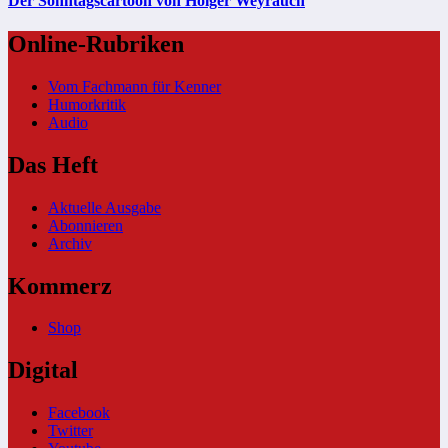
Der Sonntagscartoon von Holger Weyrauch
Online-Rubriken
Vom Fachmann für Kenner
Humorkritik
Audio
Das Heft
Aktuelle Ausgabe
Abonnieren
Archiv
Kommerz
Shop
Digital
Facebook
Twitter