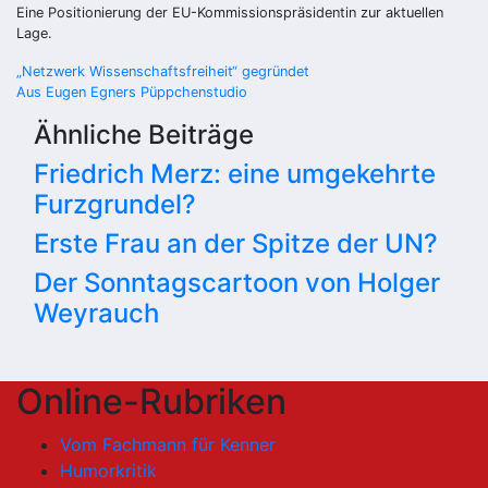
Eine Positionierung der EU-Kommissionspräsidentin zur aktuellen
Lage.
Beitragsnavigation
„Netzwerk Wissenschaftsfreiheit“ gegründet
Aus Eugen Egners Püppchenstudio
Ähnliche Beiträge
Friedrich Merz: eine umgekehrte
Furzgrundel?
Erste Frau an der Spitze der UN?
Der Sonntagscartoon von Holger
Weyrauch
Online-Rubriken
Vom Fachmann für Kenner
Humorkritik