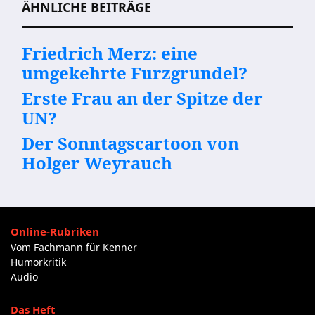
ÄHNLICHE BEITRÄGE
Friedrich Merz: eine
umgekehrte Furzgrundel?
Erste Frau an der Spitze der
UN?
Der Sonntagscartoon von
Holger Weyrauch
Online-Rubriken
Vom Fachmann für Kenner
Humorkritik
Audio
Das Heft