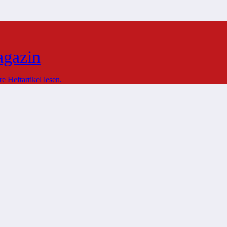
agazin
 Heftartikel lesen.