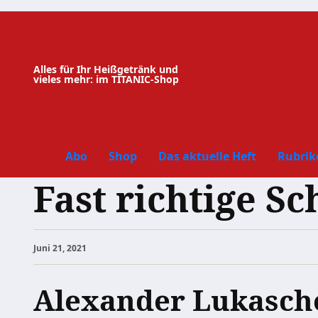
Zum
Inhalt
springen
Alles für Ihr Heißgetränk und
vieles mehr: im TITANIC-Shop
Abo
Shop
Das aktuelle Heft
Rubrik
Fast richtige Sc
Juni 21, 2021
Alexander Lukasch