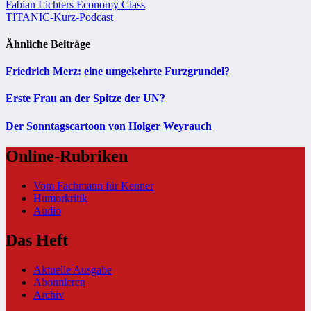
Beitragsnavigation
Fabian Lichters Economy Class
TITANIC-Kurz-Podcast
Ähnliche Beiträge
Friedrich Merz: eine umgekehrte Furzgrundel?
Erste Frau an der Spitze der UN?
Der Sonntagscartoon von Holger Weyrauch
Online-Rubriken
Vom Fachmann für Kenner
Humorkritik
Audio
Das Heft
Aktuelle Ausgabe
Abonnieren
Archiv