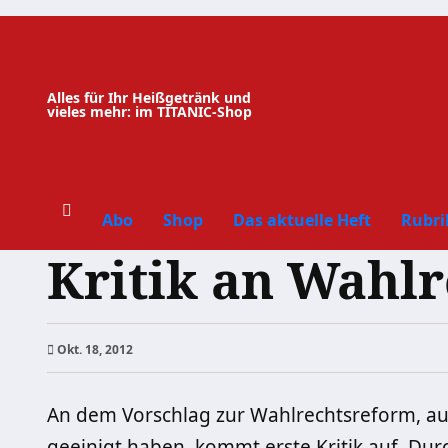
Zum
Inhalt
springen
Alles für Ihr Heißgetränk und
vieles mehr: im TITANIC-Shop
Abo
Shop
Das aktuelle Heft
Rubri
Kritik an Wahl
Okt. 18, 2012
An dem Vorschlag zur Wahlrechtsreform, au
geeinigt haben, kommt erste Kritik auf. Du