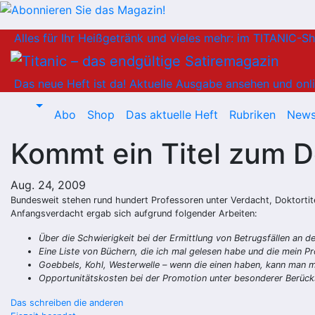
Zum
Alles für Ihr Heißgetränk und vieles mehr: im TITANIC-S
Inhalt
springen
Das neue Heft ist da!
Aktuelle Ausgabe ansehen und onli
Abo
Shop
Das aktuelle Heft
Rubriken
News
Kommt ein Titel zum D
Aug. 24, 2009
Bundesweit stehen rund hundert Professoren unter Verdacht, Doktorti
Anfangsverdacht ergab sich aufgrund folgender Arbeiten:
Über die Schwierigkeit bei der Ermittlung von Betrugsfällen an d
Eine Liste von Büchern, die ich mal gelesen habe und die mein P
Goebbels, Kohl, Westerwelle – wenn die einen haben, kann man m
Opportunitätskosten bei der Promotion unter besonderer Berück
Beitragsnavigation
Das schreiben die anderen