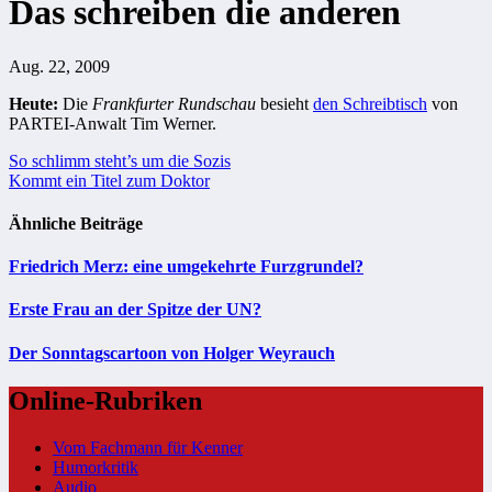
Das schreiben die anderen
Aug. 22, 2009
Heute:
Die
Frankfurter Rundschau
besieht
den Schreibtisch
von
PARTEI-Anwalt Tim Werner.
Beitragsnavigation
So schlimm steht’s um die Sozis
Kommt ein Titel zum Doktor
Ähnliche Beiträge
Friedrich Merz: eine umgekehrte Furzgrundel?
Erste Frau an der Spitze der UN?
Der Sonntagscartoon von Holger Weyrauch
Online-Rubriken
Vom Fachmann für Kenner
Humorkritik
Audio