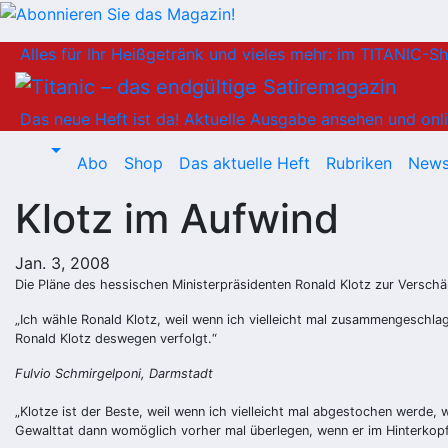
Zum
Alles für Ihr Heißgetränk und vieles mehr: im TITANIC-S
Inhalt
springen
Das neue Heft ist da!
Aktuelle Ausgabe ansehen und onli
Abo
Shop
Das aktuelle Heft
Rubriken
News
Klotz im Aufwind
Jan. 3, 2008
Die Pläne des hessischen Ministerpräsidenten Ronald Klotz zur Verschä
„Ich wähle Ronald Klotz, weil wenn ich vielleicht mal zusammengeschlag
Ronald Klotz deswegen verfolgt.“
Fulvio Schmirgelponi, Darmstadt
„Klotze ist der Beste, weil wenn ich vielleicht mal abgestochen werde, 
Gewalttat dann womöglich vorher mal überlegen, wenn er im Hinterkopf 