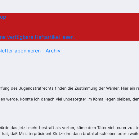
hop
ne verfügbare Heftartikel lesen.
letter abonnieren
Archiv
rfung des Jugendstrafrechts finden die Zustimmung der Wähler. Hier ein r
en werde, könnte ich danach viel unbesorgter im Koma liegen bleiben, denn
würde das jetzt mehr bestraft als vorher, käme dem Täter viel teurer zu st
hat, daß Ministerpräsident Klotze ihn dann brutal abschieben oder zweih