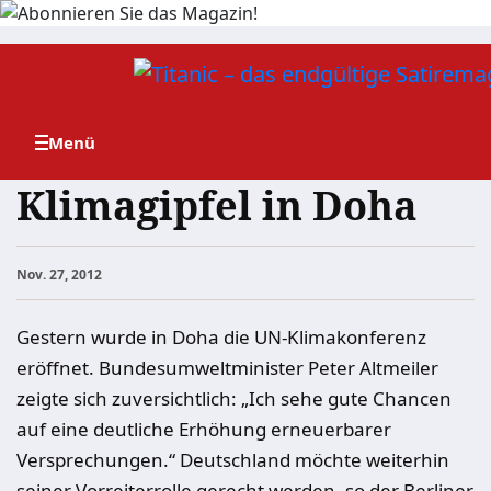
Zum
Inhalt
springen
Klimagipfel in Doha
Nov. 27, 2012
Gestern wurde in Doha die UN-Klimakonferenz
eröffnet. Bundesumweltminister Peter Altmeiler
zeigte sich zuversichtlich: „Ich sehe gute Chancen
auf eine deutliche Erhöhung erneuerbarer
Versprechungen.“ Deutschland möchte weiterhin
seiner Vorreiterrolle gerecht werden, so der Berliner