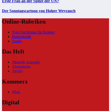
Erste Frau an der Spitze der UN?
Der Sonntagscartoon von Holger Weyrauch
Online-Rubriken
Vom Fachmann für Kenner
Humorkritik
Audio
Das Heft
Aktuelle Ausgabe
Abonnieren
Archiv
Kommerz
Shop
Digital