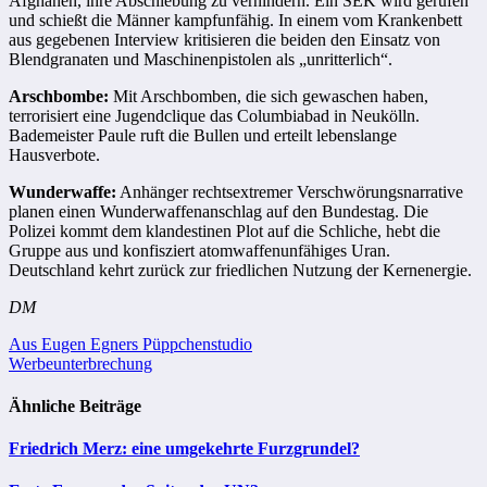
Afghanen, ihre Abschiebung zu verhindern. Ein SEK wird gerufen
und schießt die Männer kampfunfähig. In einem vom Krankenbett
aus gegebenen Interview kritisieren die beiden den Einsatz von
Blendgranaten und Maschinenpistolen als „unritterlich“.
Arschbombe:
Mit Arschbomben, die sich gewaschen haben,
terrorisiert eine Jugendclique das Columbiabad in Neukölln.
Bademeister Paule ruft die Bullen und erteilt lebenslange
Hausverbote.
Wunderwaffe:
Anhänger rechtsextremer Verschwörungsnarrative
planen einen Wunderwaffenanschlag auf den Bundestag. Die
Polizei kommt dem klandestinen Plot auf die Schliche, hebt die
Gruppe aus und konfisziert atomwaffenunfähiges Uran.
Deutschland kehrt zurück zur friedlichen Nutzung der Kernenergie.
DM
Beitragsnavigation
Aus Eugen Egners Püppchenstudio
Werbeunterbrechung
Ähnliche Beiträge
Friedrich Merz: eine umgekehrte Furzgrundel?