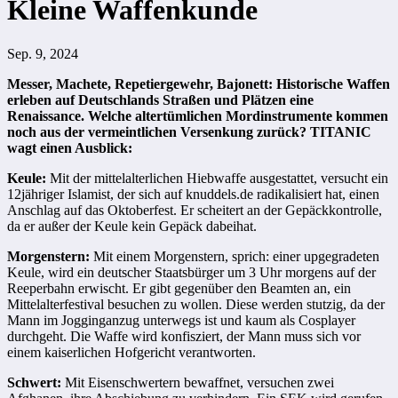
Kleine Waffenkunde
Sep. 9, 2024
Messer, Machete, Repetiergewehr, Bajonett: Historische Waffen
erleben auf Deutschlands Straßen und Plätzen eine
Renaissance. Welche altertümlichen Mordinstrumente kommen
noch aus der vermeintlichen Versenkung zurück? TITANIC
wagt einen Ausblick:
Keule:
Mit der mittelalterlichen Hiebwaffe ausgestattet, versucht ein
12jähriger Islamist, der sich auf knuddels.de radikalisiert hat, einen
Anschlag auf das Oktoberfest. Er scheitert an der Gepäckkontrolle,
da er außer der Keule kein Gepäck dabeihat.
Morgenstern:
Mit einem Morgenstern, sprich: einer upgegradeten
Keule, wird ein deutscher Staatsbürger um 3 Uhr morgens auf der
Reeperbahn erwischt. Er gibt gegenüber den Beamten an, ein
Mittelalterfestival besuchen zu wollen. Diese werden stutzig, da der
Mann im Jogginganzug unterwegs ist und kaum als Cosplayer
durchgeht. Die Waffe wird konfisziert, der Mann muss sich vor
einem kaiserlichen Hofgericht verantworten.
Schwert:
Mit Eisenschwertern bewaffnet, versuchen zwei