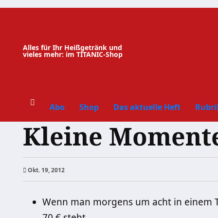
Zum
Inhalt
springen
Alles für Ihr Heißgetränk und
vieles mehr: im TITANIC-Shop
Abo
Shop
Das aktuelle Heft
Rubri
Kleine Momente
Okt. 19, 2012
Wenn man morgens um acht in einem Ta
70 € steht