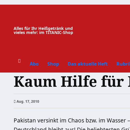
Zum
Inhalt
springen
Alles für Ihr Heißgetränk und
vieles mehr: im TITANIC-Shop
Abo
Shop
Das aktuelle Heft
Rubri
Kaum Hilfe für 
Aug. 17, 2010
Pakistan versinkt im Chaos bzw. im Wasser –
Deutschland bleibt aus! Die beliebtesten G