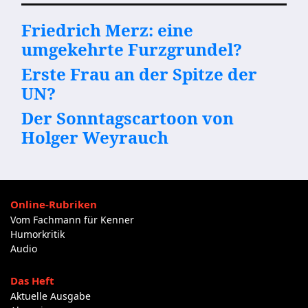
Friedrich Merz: eine
umgekehrte Furzgrundel?
Erste Frau an der Spitze der
UN?
Der Sonntagscartoon von
Holger Weyrauch
Online-Rubriken
Vom Fachmann für Kenner
Humorkritik
Audio
Das Heft
Aktuelle Ausgabe