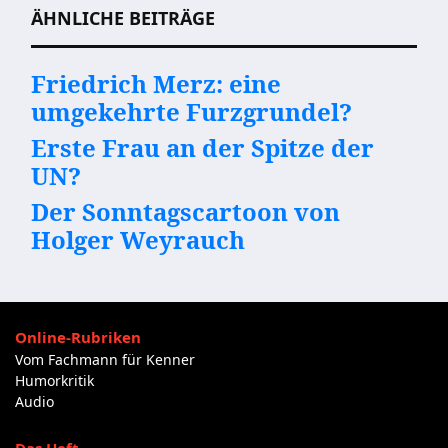
ÄHNLICHE BEITRÄGE
Friedrich Merz: eine
umgekehrte Furzgrundel?
Erste Frau an der Spitze der
UN?
Der Sonntagscartoon von
Holger Weyrauch
Online-Rubriken
Vom Fachmann für Kenner
Humorkritik
Audio