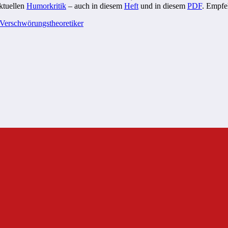
aktuellen
Humorkritik
– auch in diesem
Heft
und in diesem
PDF
. Empfe
Verschwörungstheoretiker