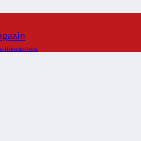
agazin
 Heftartikel lesen.