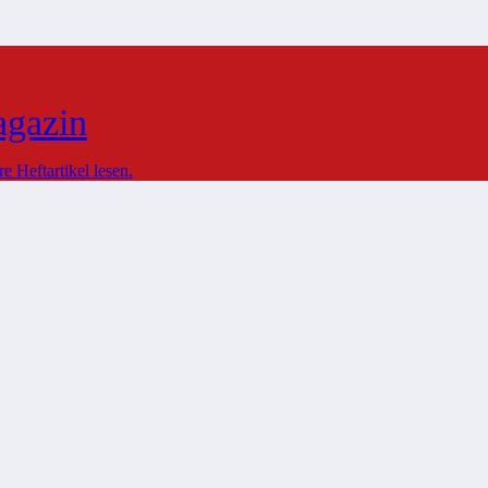
agazin
 Heftartikel lesen.