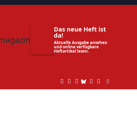
Das neue Heft ist
da!
Aktuelle Ausgabe ansehen
und online verfügbare
Heftartikel lesen.