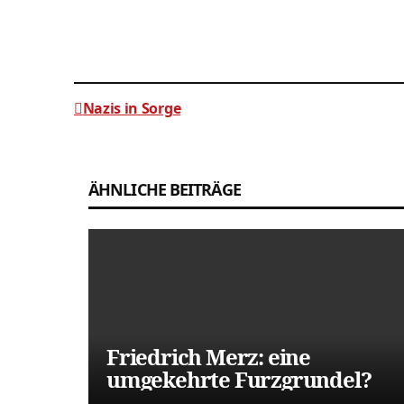
Nazis in Sorge
Beitragsnavigation
ÄHNLICHE BEITRÄGE
Friedrich Merz: eine
umgekehrte Furzgrundel?