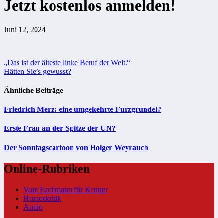
Jetzt kostenlos anmelden!
Juni 12, 2024
Beitragsnavigation
„Das ist der älteste linke Beruf der Welt.“
Hätten Sie’s gewusst?
Ähnliche Beiträge
Friedrich Merz: eine umgekehrte Furzgrundel?
Erste Frau an der Spitze der UN?
Der Sonntagscartoon von Holger Weyrauch
Online-Rubriken
Vom Fachmann für Kenner
Humorkritik
Audio