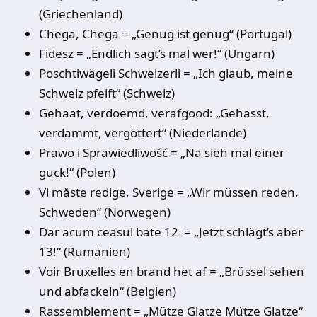
(Griechenland)
Chega, Chega = „Genug ist genug“ (Portugal)
Fidesz = „Endlich sagt’s mal wer!“ (Ungarn)
Poschtiwägeli Schweizerli = „Ich glaub, meine
Schweiz pfeift“ (Schweiz)
Gehaat, verdoemd, verafgood: „Gehasst,
verdammt, vergöttert“ (Niederlande)
Prawo i Sprawiedliwość = „Na sieh mal einer
guck!“ (Polen)
Vi måste redige, Sverige = „Wir müssen reden,
Schweden“ (Norwegen)
Dar acum ceasul bate 12 = „Jetzt schlägt’s aber
13!“ (Rumänien)
Voir Bruxelles en brand het af = „Brüssel sehen
und abfackeln“ (Belgien)
Rassemblement = „Mütze Glatze Mütze Glatze“