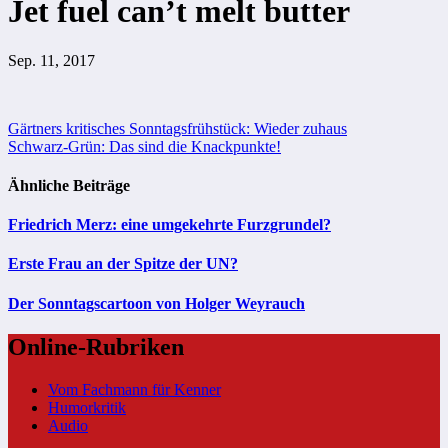
Jet fuel can’t melt butter
Sep. 11, 2017
Beitragsnavigation
Gärtners kritisches Sonntagsfrühstück: Wieder zuhaus
Schwarz-Grün: Das sind die Knackpunkte!
Ähnliche Beiträge
Friedrich Merz: eine umgekehrte Furzgrundel?
Erste Frau an der Spitze der UN?
Der Sonntagscartoon von Holger Weyrauch
Online-Rubriken
Vom Fachmann für Kenner
Humorkritik
Audio