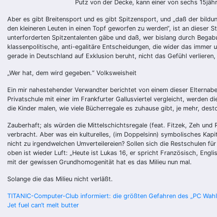
Putz von der Decke, kann einer von sechs 15jähr
Aber es gibt Breitensport und es gibt Spitzensport, und „daß der bildun
den kleineren Leuten in einen Topf geworfen zu werden“, ist an dieser S
unterforderten Spitzentalenten gäbe und daß, wer bislang durch Begabun
klassenpolitische, anti-egalitäre Entscheidungen, die wider das immer
gerade in Deutschland auf Exklusion beruht, nicht das Gefühl verlieren,
„Wer hat, dem wird gegeben.“ Volksweisheit
Ein mir nahestehender Verwandter berichtet von einem dieser Elternab
Privatschule mit einer im Frankfurter Gallusviertel vergleicht, werden
die Kinder malen, wie viele Bücherregale es zuhause gibt, je mehr, desto
Zauberhaft; als würden die Mittelschichtsregale (feat. Fitzek, Zeh und
verbracht. Aber was ein kulturelles, (im Doppelsinn) symbolisches Kapit
nicht zu irgendwelchen Umverteilereien? Sollen sich die Restschulen fü
oben ist wieder Luft: „Heute ist Lukas 16, er spricht Französisch, Engl
mit der gewissen Grundhomogenität hat es das Milieu nun mal.
Solange die das Milieu nicht verläßt.
Beitragsnavigation
TITANIC-Computer-Club informiert: die größten Gefahren des „PC Wah
Jet fuel can’t melt butter