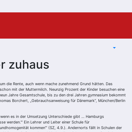
er zuhaus
en um die Rente, auch wenn mache zunehmend Grund hätten. Das
es schon mit der Muttermilch. Neunzig Prozent der Kinder besuchen eine
 neun Jahre Gesamtschule, bis zu den drei Jahren
gymnasium
bekommt
(Thomas Borchert, „Gebrauchsanweisung für Dänemark“, München/Berlin
h wenn es in der Umsetzung Unterschiede gibt … Hamburgs
e werden.’“ Ein Lehrer und Leiter einer Schule für
undhomogenität kommen’“ (SZ, 4.9.). Andernorts fällt in Schulen der