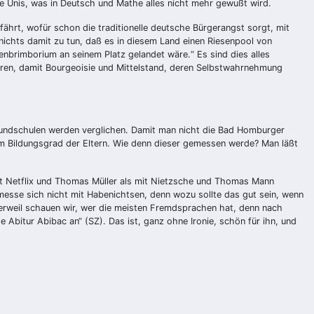
ie Unis, was in Deutsch und Mathe alles nicht mehr gewußt wird.
fährt, wofür schon die traditionelle deutsche Bürgerangst sorgt, mit
 nichts damit zu tun, daß es in diesem Land einen Riesenpool von
enbrimborium an seinem Platz gelandet wäre.“ Es sind dies alles
ieren, damit Bourgeoisie und Mittelstand, deren Selbstwahrnehmung
Grundschulen werden verglichen. Damit man nicht die Bad Homburger
dem Bildungsgrad der Eltern. Wie denn dieser gemessen werde? Man läßt
 mit Netflix und Thomas Müller als mit Nietzsche und Thomas Mann
d messe sich nicht mit Habenichtsen, denn wozu sollte das gut sein, wenn
 derweil schauen wir, wer die meisten Fremdsprachen hat, denn nach
 Abitur Abibac an“ (SZ). Das ist, ganz ohne Ironie, schön für ihn, und