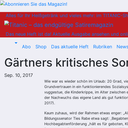
Zum
Alles für Ihr Heißgetränk und vieles mehr: im TITANIC-S
Inhalt
springen
Das neue Heft ist da!
Aktuelle Ausgabe ansehen und onli
Abo
Shop
Das aktuelle Heft
Rubriken
News
Gärtners kritisches S
Sep. 10, 2017
Wie war es wieder schön im Urlaub: 20 Grad, v
Grundvertrauen in ein funktionierendes Sozialsy
vuggestue
, die Kinderkrippe, im Alter zwischen
der Nachwuchs das eigene Land als gut funktio
2017).
Kaum zuhaus, wird der Rahmen etwas enger: „Al
Bildungssenator Ties Rabe etwa sagt: ,Begabtenf
Hochbegabtenförderung „hält es für geboten, Kla