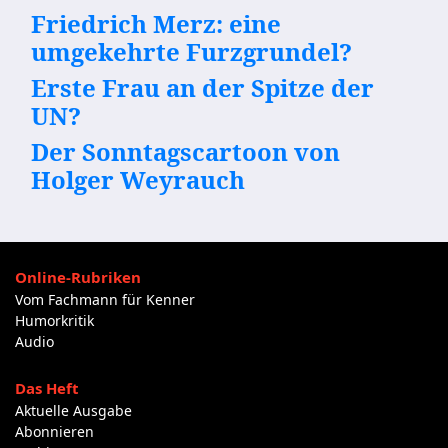
Friedrich Merz: eine
umgekehrte Furzgrundel?
Erste Frau an der Spitze der
UN?
Der Sonntagscartoon von
Holger Weyrauch
Online-Rubriken
Vom Fachmann für Kenner
Humorkritik
Audio
Das Heft
Aktuelle Ausgabe
Abonnieren