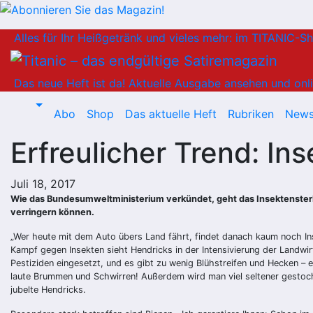
Zum
Alles für Ihr Heißgetränk und vieles mehr: im TITANIC-S
Inhalt
springen
Das neue Heft ist da!
Aktuelle Ausgabe ansehen und onli
Abo
Shop
Das aktuelle Heft
Rubriken
News
Erfreulicher Trend: In
Juli 18, 2017
Wie das Bundesumweltministerium verkündet, geht das Insektensterbe
verringern können.
„Wer heute mit dem Auto übers Land fährt, findet danach kaum noch In
Kampf gegen Insekten sieht Hendricks in der Intensivierung der Landw
Pestiziden eingesetzt, und es gibt zu wenig Blühstreifen und Hecken – 
laute Brummen und Schwirren! Außerdem wird man viel seltener gestoch
jubelte Hendricks.