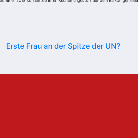
im Sommer 2018 können Sie Ihren Kuchen ungestört auf dem Balkon genieß
Erste Frau an der Spitze der UN?