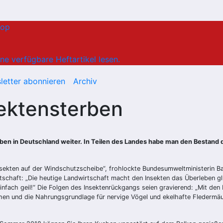
hop
ne verfügbare Heftartikel lesen.
letter abonnieren
Archiv
sektensterben
n in Deutschland weiter. In Teilen des Landes habe man den Bestand d
sekten auf der Windschutzscheibe“, frohlockte Bundesumweltministerin Bar
irtschaft: „Die heutige Landwirtschaft macht den Insekten das Überleben
einfach geil!“ Die Folgen des Insektenrückgangs seien gravierend: „Mit de
en und die Nahrungsgrundlage für nervige Vögel und ekelhafte Fledermäus