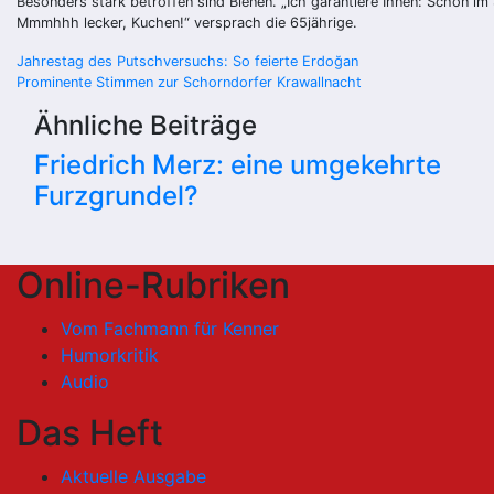
Besonders stark betroffen sind Bienen. „Ich garantiere Ihnen: Schon 
Mmmhhh lecker, Kuchen!“ versprach die 65jährige.
Beitragsnavigation
Jahrestag des Putschversuchs: So feierte Erdoğan
Prominente Stimmen zur Schorndorfer Krawallnacht
Ähnliche Beiträge
Friedrich Merz: eine umgekehrte
Furzgrundel?
Online-Rubriken
Vom Fachmann für Kenner
Humorkritik
Audio
Das Heft
Aktuelle Ausgabe