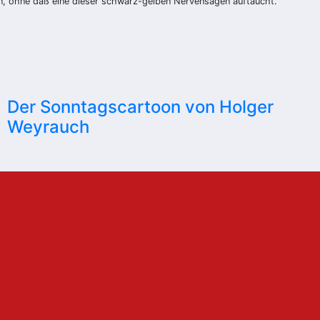
en, ohne daß eine dieser schwarz-gelben Nervensägen auftaucht.
Der Sonntagscartoon von Holger
Weyrauch