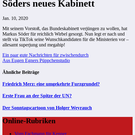
Söders neues Kabinett
Jan. 10, 2020
Mit seinem Vorstoß, das Bundeskabinett verjüngen zu wollen, hat
Markus Söder für reichlich Wirbel gesorgt. Nun legt er nach und
stellt via TikTok seine Wunschkandidaten für die Ministerien vor –
allesamt superjung und megahip!
Beitragsnavigation
Ein paar gute Nachrichten für zwischendurch
Aus Eugen Egners Püppchenstudio
Ähnliche Beiträge
Friedrich Merz: eine umgekehrte Furzgrundel?
Erste Frau an der Spitze der UN?
Der Sonntagscartoon von Holger Weyrauch
Online-Rubriken
Vom Fachmann für Kenner