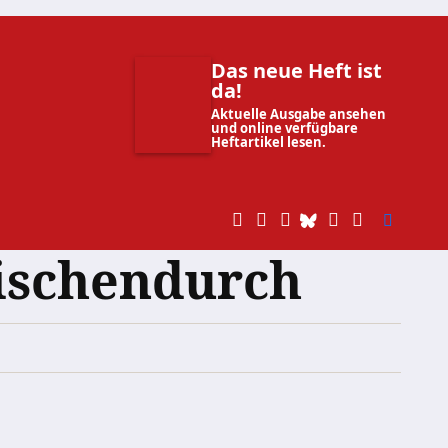
Das neue Heft ist
da!
Aktuelle Ausgabe ansehen
und online verfügbare
Heftartikel lesen.
wischendurch