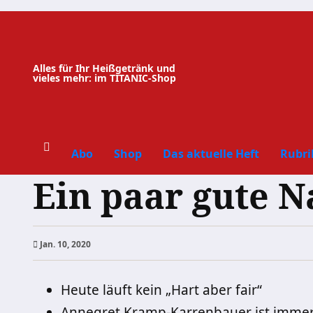
Zum
Inhalt
springen
Alles für Ihr Heißgetränk und
vieles mehr: im TITANIC-Shop
Abo
Shop
Das aktuelle Heft
Rubri
Ein paar gute 
Jan. 10, 2020
Heute läuft kein „Hart aber fair“
Annegret Kramp-Karrenbauer ist immer