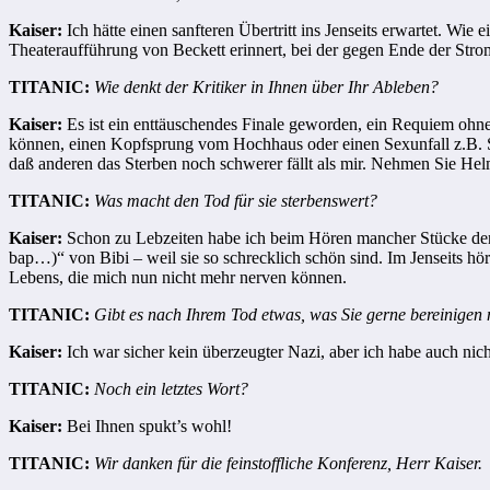
Kaiser:
Ich hätte einen sanfteren Übertritt ins Jenseits erwartet. W
Theateraufführung von Beckett erinnert, bei der gegen Ende der Strom 
TITANIC:
Wie denkt der Kritiker in Ihnen über Ihr Ableben?
Kaiser:
Es ist ein enttäuschendes Finale geworden, ein Requiem o
können, einen Kopfsprung vom Hochhaus oder einen Sexunfall z.B. So
daß anderen das Sterben noch schwerer fällt als mir. Nehmen Sie H
TITANIC:
Was macht den Tod für sie sterbenswert?
Kaiser:
Schon zu Lebzeiten habe ich beim Hören mancher Stücke den 
bap…)“ von Bibi – weil sie so schrecklich schön sind. Im Jenseits hör
Lebens, die mich nun nicht mehr nerven können.
TITANIC:
Gibt es nach Ihrem Tod etwas, was Sie gerne bereinigen
Kaiser:
Ich war sicher kein überzeugter Nazi, aber ich habe auch nic
TITANIC:
Noch ein letztes Wort?
Kaiser:
Bei Ihnen spukt’s wohl!
TITANIC:
Wir danken für die feinstoffliche Konferenz, Herr Kaiser.