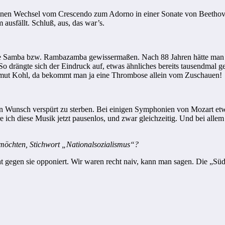
ie einen Wechsel vom Crescendo zum Adorno in einer Sonate von Beethove
ausfällt. Schluß, aus, das war’s.
hne Samba bzw. Rambazamba gewissermaßen. Nach 88 Jahren hätte ma
 drängte sich der Eindruck auf, etwas ähnliches bereits tausendmal g
elmut Kohl, da bekommt man ja eine Thrombose allein vom Zuschauen!
Wunsch verspürt zu sterben. Bei einigen Symphonien von Mozart etwa
e ich diese Musik jetzt pausenlos, und zwar gleichzeitig. Und bei alle
 möchten, Stichwort „Nationalsozialismus“?
ht gegen sie opponiert. Wir waren recht naiv, kann man sagen. Die „Süd