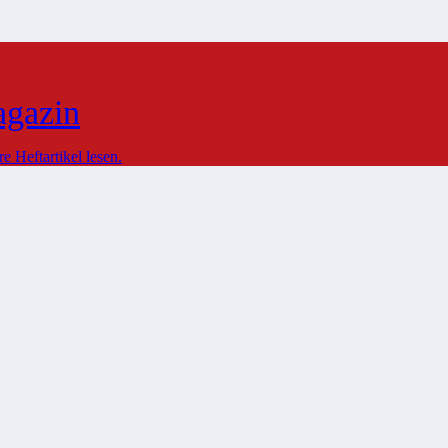
agazin
 Heftartikel lesen.