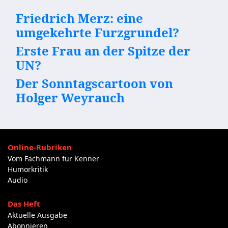
Friedrich Merz: eine
umgekehrte Furzgrundel?
Erste Frau an der Spitze der
UN?
Der Sonntagscartoon von
Holger Weyrauch
Online-Rubriken
Vom Fachmann für Kenner
Humorkritik
Audio
Das Heft
Aktuelle Ausgabe
Abonnieren