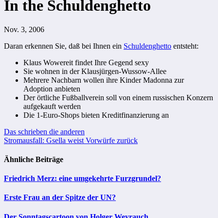
In the Schuldenghetto
Nov. 3, 2006
Daran erkennen Sie, daß bei Ihnen ein
Schuldenghetto
entsteht:
Klaus Wowereit findet Ihre Gegend sexy
Sie wohnen in der Klausjürgen-Wussow-Allee
Mehrere Nachbarn wollen ihre Kinder Madonna zur
Adoption anbieten
Der örtliche Fußballverein soll von einem russischen Konzern
aufgekauft werden
Die 1-Euro-Shops bieten Kreditfinanzierung an
Beitragsnavigation
Das schrieben die anderen
Stromausfall: Gsella weist Vorwürfe zurück
Ähnliche Beiträge
Friedrich Merz: eine umgekehrte Furzgrundel?
Erste Frau an der Spitze der UN?
Der Sonntagscartoon von Holger Weyrauch