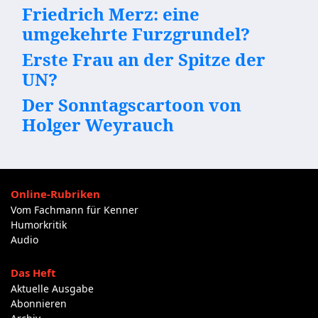
Friedrich Merz: eine
umgekehrte Furzgrundel?
Erste Frau an der Spitze der
UN?
Der Sonntagscartoon von
Holger Weyrauch
Online-Rubriken
Vom Fachmann für Kenner
Humorkritik
Audio
Das Heft
Aktuelle Ausgabe
Abonnieren