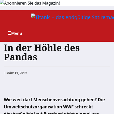
Zum
Inhalt
springen
In der Höhle des
Pandas
März 11, 2019
Wie weit darf Menschenverachtung gehen? Die
Umweltschutzorganisation WWF schreckt
diesbezüglich laut Buzzfeed nicht einmal vor