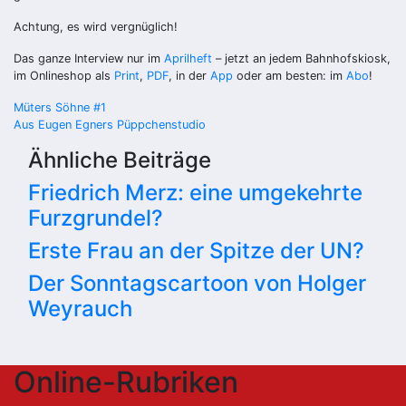
Achtung, es wird vergnüglich!
Das ganze Interview nur im
Aprilheft
– jetzt an jedem Bahnhofskiosk,
im Onlineshop als
Print
,
PDF
, in der
App
oder am besten: im
Abo
!
Beitragsnavigation
Müters Söhne #1
Aus Eugen Egners Püppchenstudio
Ähnliche Beiträge
Friedrich Merz: eine umgekehrte
Furzgrundel?
Erste Frau an der Spitze der UN?
Der Sonntagscartoon von Holger
Weyrauch
Online-Rubriken