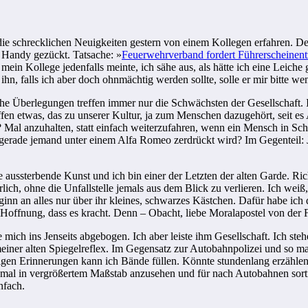
 die schrecklichen Neuigkeiten gestern von einem Kollegen erfahren. D
 Handy gezückt. Tatsache: »
Feuerwehrverband fordert Führerscheinent
in Kollege jedenfalls meinte, ich sähe aus, als hätte ich eine Leiche g
ihn, falls ich aber doch ohnmächtig werden sollte, solle er mir bitte 
lche Überlegungen treffen immer nur die Schwächsten der Gesellschaft. 
fen etwas, das zu unserer Kultur, ja zum Menschen dazugehört, seit es 
? Mal anzuhalten, statt einfach weiterzufahren, wenn ein Mensch in Sch
gerade jemand unter einem Alfa Romeo zerdrückt wird? Im Gegenteil: 
e aussterbende Kunst und ich bin einer der Letzten der alten Garde. Ric
lich, ohne die Unfallstelle jemals aus dem Blick zu verlieren. Ich wei
inn an alles nur über ihr kleines, schwarzes Kästchen. Dafür habe ich
 Hoffnung, dass es kracht. Denn – Obacht, liebe Moralapostel von der 
ich ins Jenseits abgebogen. Ich aber leiste ihm Gesellschaft. Ich steh
meiner alten Spiegelreflex. Im Gegensatz zur Autobahnpolizei und so ma
igen Erinnerungen kann ich Bände füllen. Könnte stundenlang erzählen, a
mal in vergrößertem Maßstab anzusehen und für nach Autobahnen sort
nfach.