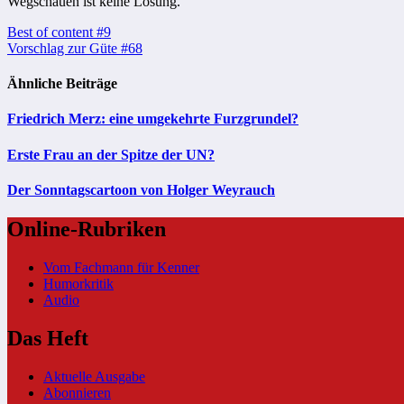
Wegschauen ist keine Lösung.
Beitragsnavigation
Best of content #9
Vorschlag zur Güte #68
Ähnliche Beiträge
Friedrich Merz: eine umgekehrte Furzgrundel?
Erste Frau an der Spitze der UN?
Der Sonntagscartoon von Holger Weyrauch
Online-Rubriken
Vom Fachmann für Kenner
Humorkritik
Audio
Das Heft
Aktuelle Ausgabe
Abonnieren