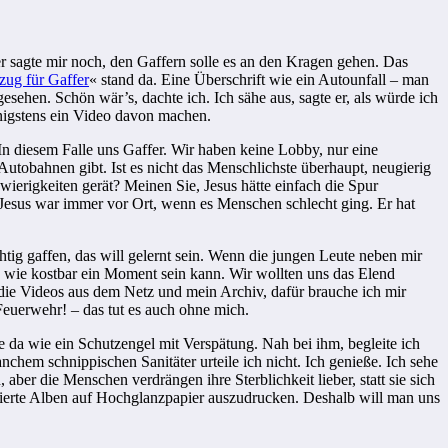
er sagte mir noch, den Gaffern solle es an den Kragen gehen. Das
zug für Gaffer
« stand da. Eine Überschrift wie ein Autounfall – man
esehen. Schön wär’s, dachte ich. Ich sähe aus, sagte er, als würde ich
wenigstens ein Video davon machen.
In diesem Falle uns Gaffer. Wir haben keine Lobby, nur eine
Autobahnen gibt. Ist es nicht das Menschlichste überhaupt, neugierig
wierigkeiten gerät? Meinen Sie, Jesus hätte einfach die Spur
Jesus war immer vor Ort, wenn es Menschen schlecht ging. Er hat
htig gaffen, das will gelernt sein. Wenn die jungen Leute neben mir
ß, wie kostbar ein Moment sein kann. Wir wollten uns das Elend
 die Videos aus dem Netz und mein Archiv, dafür brauche ich mir
Feuerwehr! – das tut es auch ohne mich.
e da wie ein Schutzengel mit Verspätung. Nah bei ihm, begleite ich
nchem schnippischen Sanitäter urteile ich nicht. Ich genieße. Ich sehe
ber die Menschen verdrängen ihre Sterblichkeit lieber, statt sie sich
ierte Alben auf Hochglanzpapier auszudrucken. Deshalb will man uns