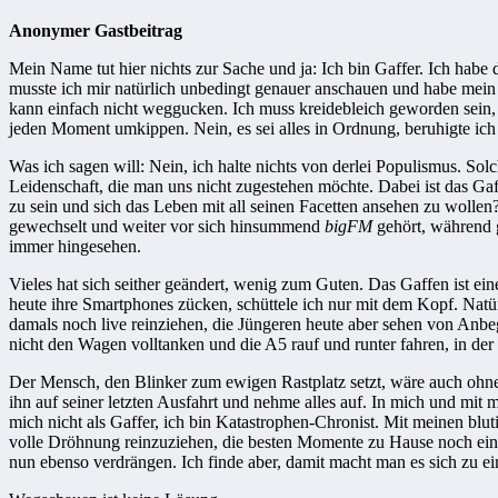
Anonymer Gastbeitrag
Mein Name tut hier nichts zur Sache und ja: Ich bin Gaffer. Ich habe
musste ich mir natürlich unbedingt genauer anschauen und habe mein
kann einfach nicht weggucken. Ich muss kreidebleich geworden sein, me
jeden Moment umkippen. Nein, es sei alles in Ordnung, beruhigte ich 
Was ich sagen will: Nein, ich halte nichts von derlei Populismus. So
Leidenschaft, die man uns nicht zugestehen möchte. Dabei ist das Gaf
zu sein und sich das Leben mit all seinen Facetten ansehen zu wollen
gewechselt und weiter vor sich hinsummend
bigFM
gehört, während 
immer hingesehen.
Vieles hat sich seither geändert, wenig zum Guten. Das Gaffen ist ein
heute ihre Smartphones zücken, schüttele ich nur mit dem Kopf. Natür
damals noch live reinziehen, die Jüngeren heute aber sehen von Anbeg
nicht den Wagen volltanken und die A5 rauf und runter fahren, in der
Der Mensch, den Blinker zum ewigen Rastplatz setzt, wäre auch ohne m
ihn auf seiner letzten Ausfahrt und nehme alles auf. In mich und mit 
mich nicht als Gaffer, ich bin Katastrophen-Chronist. Mit meinen blut
volle Dröhnung reinzuziehen, die besten Momente zu Hause noch ein
nun ebenso verdrängen. Ich finde aber, damit macht man es sich zu ei