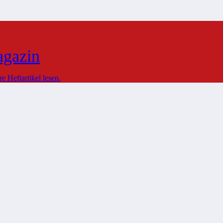
agazin
 Heftartikel lesen.