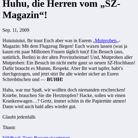
Huhu, die Herren vom „SZ-
Magazin“!
Sep. 11, 2009
Huiuiuiuiui, Ihr traut Euch aber was in Eurem „
Mutproben
„-
Magazin: Mit dem Flugzeug fliegen! Euch waxen lassen (was ja
kaum ein paar Millionen Frauen täglich tun)! Ein Besuch (aus,
natürlich, Berlin) in der alten Provinzheimat! Und, Mutproben aller
Mutproben: Ein Besuch im nicht mehr ganz so neuen
SZ
-Hochhaus!
Dafür braucht es Mumm, Respekt. Aber Ihr wart tapfer, habt’s
durchgezogen, und jetzt sitzt Ihr alle wieder sicher an Euren
Schreibtischen und —
BUHH!
Haha, war nur Spaß, wir wollten doch niemanden erschrecken!
Kniebe, brauchen Sie die Herztropfen? Hacke, sollen wir einen
Krankenwagen…? Gertz, immer schön in die Papiertüte atmen!
Dann wird auch bald alles wieder gut.
Glaubt jedenfalls
Titanic
Wildbach-Toni: Besserwisserinnen