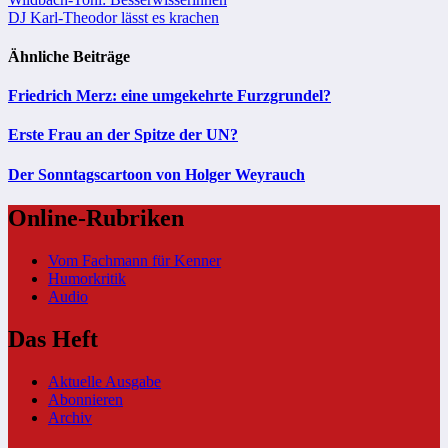
Beitragsnavigation
DJ Karl-Theodor lässt es krachen
Ähnliche Beiträge
Friedrich Merz: eine umgekehrte Furzgrundel?
Erste Frau an der Spitze der UN?
Der Sonntagscartoon von Holger Weyrauch
Online-Rubriken
Vom Fachmann für Kenner
Humorkritik
Audio
Das Heft
Aktuelle Ausgabe
Abonnieren
Archiv