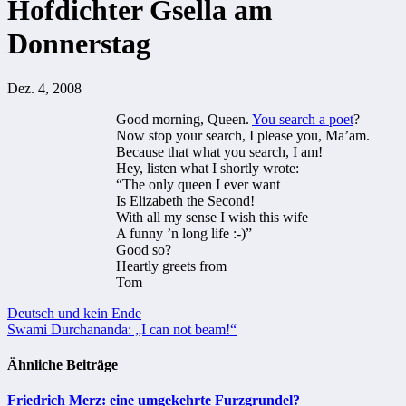
Hofdichter Gsella am
Donnerstag
Dez. 4, 2008
Good morning, Queen.
You search a poet
?
Now stop your search, I please you, Ma’am.
Because that what you search, I am!
Hey, listen what I shortly wrote:
“The only queen I ever want
Is Elizabeth the Second!
With all my sense I wish this wife
A funny ’n long life :-)”
Good so?
Heartly greets from
Tom
Beitragsnavigation
Deutsch und kein Ende
Swami Durchananda: „I can not beam!“
Ähnliche Beiträge
Friedrich Merz: eine umgekehrte Furzgrundel?