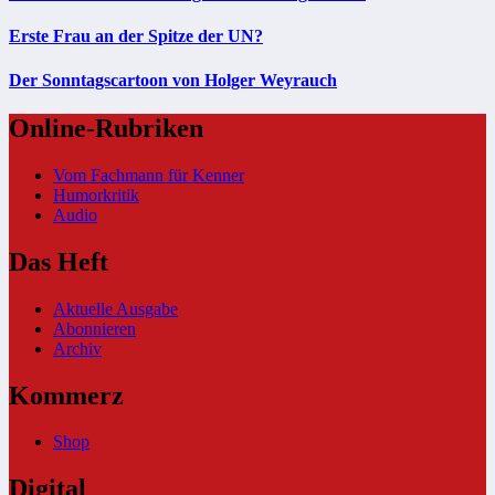
Erste Frau an der Spitze der UN?
Der Sonntagscartoon von Holger Weyrauch
Online-Rubriken
Vom Fachmann für Kenner
Humorkritik
Audio
Das Heft
Aktuelle Ausgabe
Abonnieren
Archiv
Kommerz
Shop
Digital