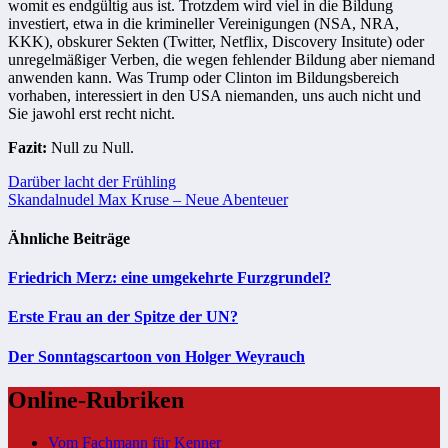
womit es endgültig aus ist. Trotzdem wird viel in die Bildung
investiert, etwa in die krimineller Vereinigungen (NSA, NRA,
KKK), obskurer Sekten (Twitter, Netflix, Discovery Insitute) oder
unregelmäßiger Verben, die wegen fehlender Bildung aber niemand
anwenden kann. Was Trump oder Clinton im Bildungsbereich
vorhaben, interessiert in den USA niemanden, uns auch nicht und
Sie jawohl erst recht nicht.
Fazit:
Null zu Null.
Beitragsnavigation
Darüber lacht der Frühling
Skandalnudel Max Kruse – Neue Abenteuer
Ähnliche Beiträge
Friedrich Merz: eine umgekehrte Furzgrundel?
Erste Frau an der Spitze der UN?
Der Sonntagscartoon von Holger Weyrauch
Online-Rubriken
Vom Fachmann für Kenner