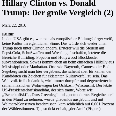
Hillary Clinton vs. Donald
Trump: Der große Vergleich (2)
März 22, 2016
Kultur
In den USA gibt es, wie man als europäischer Bildungsbürger weiß,
keine Kultur im eigentlichen Sinne. Das würde sich weder unter
Trump noch unter Clinton ändern. Ersterer will die Steuern auf
Pepsi-Cola, Schußwaffen und Wrestling abschaffen, letztere die
Bereiche Bullriding, Popcorn und Hollywood-Blockbuster
subventionieren. Sowas kommt eben an beim einfachen Hillbilly aus
Mississippi oder Manhattan. Orte wie Bayreuth, Cannes oder Bad
Segeberg sucht man hier vergebens, das scheint aber für keinen der
Kandidaten ein Zeichen für eklatanten Kulturverfall zu sein. Das
Wahlvolk freilich dankt’s, wird immer dumpfer und degenerierter in
seinem häßlichen Wohnwagen bei Oshkosh (Wisconsin). Der letzte
US-Präsidentschaftskandidat, der sich traute, Worte wie
„Tscheikoffski“, „Durs Greenleg“ und „postmodernes Regietheater“
in den Mund zu nehmen, wurde gnadenlos ausgebuht und mit
Walmart-Konserven beschmissen, kam schließlich auf 0,001 Prozent
der Wählerstimmen. Tja, so tickt er halt, „der Ami“ (Pispers).