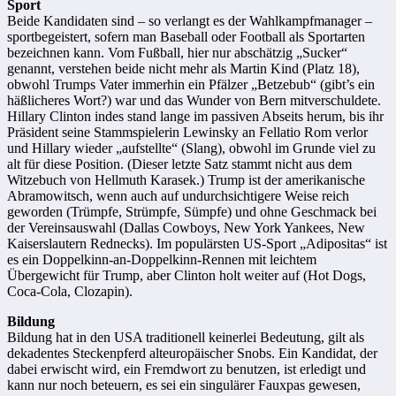
Sport
Beide Kandidaten sind – so verlangt es der Wahlkampfmanager –
sportbegeistert, sofern man Baseball oder Football als Sportarten
bezeichnen kann. Vom Fußball, hier nur abschätzig „Sucker“
genannt, verstehen beide nicht mehr als Martin Kind (Platz 18),
obwohl Trumps Vater immerhin ein Pfälzer „Betzebub“ (gibt’s ein
häßlicheres Wort?) war und das Wunder von Bern mitverschuldete.
Hillary Clinton indes stand lange im passiven Abseits herum, bis ihr
Präsident seine Stammspielerin Lewinsky an Fellatio Rom verlor
und Hillary wieder „aufstellte“ (Slang), obwohl im Grunde viel zu
alt für diese Position. (Dieser letzte Satz stammt
nicht
aus dem
Witzebuch von Hellmuth Karasek.) Trump ist der amerikanische
Abramowitsch, wenn auch auf undurchsichtigere Weise reich
geworden (Trümpfe, Strümpfe, Sümpfe) und ohne Geschmack bei
der Vereinsauswahl (Dallas Cowboys, New York Yankees, New
Kaiserslautern Rednecks). Im populärsten US-Sport „Adipositas“ ist
es ein Doppelkinn-an-Doppelkinn-Rennen mit leichtem
Übergewicht für Trump, aber Clinton holt weiter auf (Hot Dogs,
Coca-Cola, Clozapin).
Bildung
Bildung hat in den USA traditionell keinerlei Bedeutung, gilt als
dekadentes Steckenpferd alteuropäischer Snobs. Ein Kandidat, der
dabei erwischt wird, ein Fremdwort zu benutzen, ist erledigt und
kann nur noch beteuern, es sei ein singulärer Fauxpas gewesen,