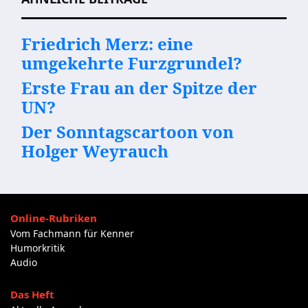
Friedrich Merz: eine
umgekehrte Furzgrundel?
Erste Frau an der Spitze der
UN?
Der Sonntagscartoon von
Holger Weyrauch
Online-Rubriken
Vom Fachmann für Kenner
Humorkritik
Audio
Das Heft