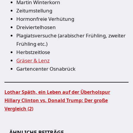
Martin Winterkorn
Zeitumstellung
Hormonfreie Verhütung
Dreiviertelhosen
Plagiatsversuche (arabischer Frühling, zweiter
Frühling etc.)
Herbstzeitlose
Gräser & Lenz
Gartencenter Osnabrück
Lothar Späth, ein Leben auf der Überholspur
Hillary Clinton vs. Donald Trump: Der große
Beitragsnavigation
Vergleich (2)
ÄHNLICHE BEITRÄGE