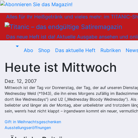
Zum
Alles für Ihr Heißgetränk und vieles mehr: im TITANIC-S
Inhalt
springen
Das neue Heft ist da!
Aktuelle Ausgabe ansehen und onli
Abo
Shop
Das aktuelle Heft
Rubriken
News
Heute ist Mittwoch
Dez. 12, 2007
Mittwoch ist der Tag vor Donnerstag, der Tag, der auf unseren Diensta
Wednesday Weld (*1943), die ihn eines Morgens zufällig im Badezimmer
don’t like Wednesdays“) und U2 („Wednesday Bloody Wednesday“). Als d
beliebter und länger als der Montag, aber unbeliebter und trotzdem län
sein, wenn’s heut nicht klappt – irgendwann kommt ein neuer, vermutlic
Beitragsnavigation
Gift in Weihnachtsgeschenken
Ausstellungseröffnungen