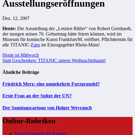
Ausstellungseröffnungen
Dez. 12, 2007
Heute:
Die Ausstellung der „Letzten Bilder“ von Robert Gernhardt,
der morgen seinen 70. Geburtstag hätte feiern können, wird im
Museum für komische Kunst
Frankfurt/M. eröffnet. Pflichttermin für
alle TITANIC-
Fans
im Einzugsgebiet Rhein-Main!
Beitragsnavigation
Heute ist Mittwoch
Statt Geschenken: TITANIC untern Weihnachtsbaum!
Ähnliche Beiträge
Friedrich Merz: eine umgekehrte Furzgrundel?
Erste Frau an der Spitze der UN?
Der Sonntagscartoon von Holger Weyrauch
Online-Rubriken
Vom Fachmann für Kenner