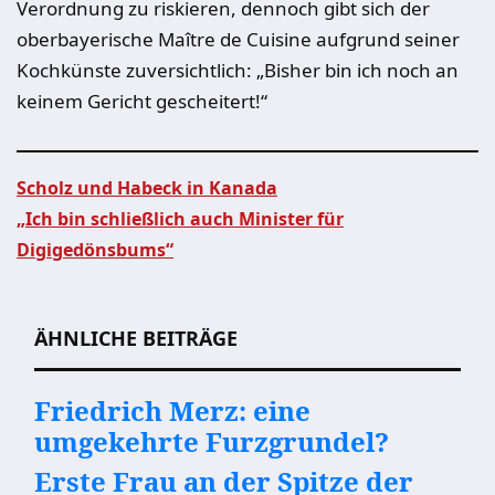
Verordnung zu riskieren, dennoch gibt sich der
oberbayerische Maître de Cuisine aufgrund seiner
Kochkünste zuversichtlich: „Bisher bin ich noch an
keinem Gericht gescheitert!“
Scholz und Habeck in Kanada
„Ich bin schließlich auch Minister für
Beitragsnavigation
Digigedönsbums“
ÄHNLICHE BEITRÄGE
Friedrich Merz: eine
umgekehrte Furzgrundel?
Erste Frau an der Spitze der