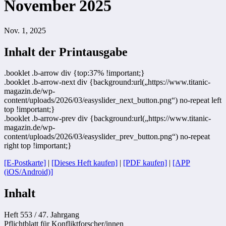
November 2025
Nov. 1, 2025
Inhalt der Printausgabe
.booklet .b-arrow div {top:37% !important;}
.booklet .b-arrow-next div {background:url(„https://www.titanic-
magazin.de/wp-
content/uploads/2026/03/easyslider_next_button.png“) no-repeat left
top !important;}
.booklet .b-arrow-prev div {background:url(„https://www.titanic-
magazin.de/wp-
content/uploads/2026/03/easyslider_prev_button.png“) no-repeat
right top !important;}
[E-Postkarte]
|
[Dieses Heft kaufen]
|
[PDF kaufen]
|
[APP
(iOS/Android)]
Inhalt
Heft 553 / 47. Jahrgang
Pflichtblatt für Konfliktforscher/innen