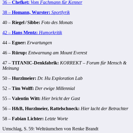
36 –
Chefket:
Vom Fachmann für Kenner
38 –
Homann, Wurster:
Sportlyrik
40 –
Riegel / Sibbe:
Foto des Monats
42 –
Hans Mentz:
Humorkritik
44 –
Egner:
Erwartungen
46 –
Rürup:
Entwarnung am Mount Everest
47 –
TITANIC-Denkfabrik:
KORREKT – Forum für Mensch &
Meinung
50 –
Hurzlmeier:
Dr. Hu Exploration Lab
52 –
Tim Wolff:
Der ewige Millennial
55 –
Valentin Witt:
Hier bricht der Gast
56 –
H&B, Hurzlmeier, Rattelschneck:
Hier lacht der Betrachter
58 –
Fabian Lichter:
Letzte Worte
Umschlag, S. 59: Welträumchen von Renke Brandt