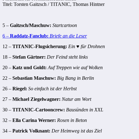
Titel: Torsten Gaitzsch / TITANIC, Thomas Hintner
5 –
Gaitzsch/Maschuw:
Startcartoon
6 –
Raddatz-Fanclub:
Briefe an die Leser
12 –
TITANIC-Flugsicherung:
Ein ♥ für Drohnen
18 –
Stefan Gärtner:
Der Feind steht links
20 –
Katz und Goldt:
Auf Treppen wie auf Wolken
22 –
Sebastian Maschuw:
Big Bang in Berlin
26 –
Riegel:
So einfach ist der Herbst
27 –
Michael Ziegelwagner:
Natur am Wort
30 –
TITANIC-Cartooncrew:
Bausünden in XXL
32 –
Ella Carina Werner:
Rosen in Beton
34 –
Patrick Volknant:
Der Heimweg ist das Ziel