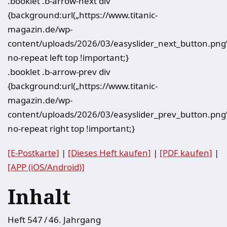
.booklet .b-arrow-next div
{background:url(„https://www.titanic-
magazin.de/wp-
content/uploads/2026/03/easyslider_next_button.png
no-repeat left top !important;}
.booklet .b-arrow-prev div
{background:url(„https://www.titanic-
magazin.de/wp-
content/uploads/2026/03/easyslider_prev_button.png
no-repeat right top !important;}
[E-Postkarte]
|
[Dieses Heft kaufen]
|
[PDF kaufen]
|
[APP (iOS/Android)]
Inhalt
Heft 547 / 46. Jahrgang