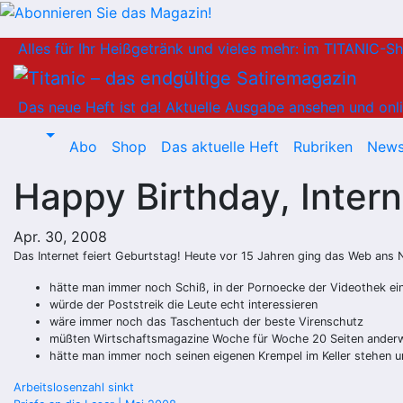
Zum
Alles für Ihr Heißgetränk und vieles mehr: im TITANIC-S
Inhalt
springen
Das neue Heft ist da!
Aktuelle Ausgabe ansehen und onli
Abo
Shop
Das aktuelle Heft
Rubriken
News
Happy Birthday, Intern
Apr. 30, 2008
Das Internet feiert Geburtstag! Heute vor 15 Jahren ging das Web ans 
hätte man immer noch Schiß, in der Pornoecke der Videothek ein
würde der Poststreik die Leute echt interessieren
wäre immer noch das Taschentuch der beste Virenschutz
müßten Wirtschaftsmagazine Woche für Woche 20 Seiten anderwei
hätte man immer noch seinen eigenen Krempel im Keller stehen un
Beitragsnavigation
Arbeitslosenzahl sinkt