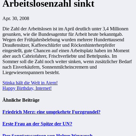
Arbeitslosenzahl sinkt
Apr. 30, 2008
Die Zahl der Arbeitslosen ist im April deutlich unter 3,4 Millionen
gesunken, wie die Bundesagentur für Arbeit heute bekanntgab.
Wegen der Frühjahrsbelebung wurden mehrere Hunderttausend
Draußensitzer, Kaffeeschlürfer und Röckenhinterherpfeifer
eingestellt, gute Chancen auf einen Arbeitsplatz haben im Moment
aber auch Cabriofahrer, Frischverliebte und Bettelpunks. Im
Sommer soll die Zahl noch weiter sinken, wenn zusätzlicher Bedarf
nach Eisverkäufern, Sonnenmilcheincremern und
Liegewiesenspannern besteht.
Beitragsnavigation
Stinka hält die Welt in Atem!
Happy Birthday, Internet!
Ähnliche Beiträge
Friedrich Merz: eine umgekehrte Furzgrundel?
Erste Frau an der Spitze der UN?
Der Sonntagscartoon von Holger Weyrauch