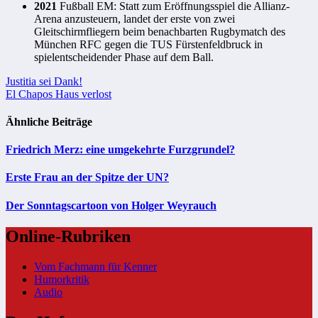
2021
Fußball EM: Statt zum Eröffnungsspiel die Allianz-
Arena anzusteuern, landet der erste von zwei
Gleitschirmfliegern beim benachbarten Rugbymatch des
München RFC gegen die TUS Fürstenfeldbruck in
spielentscheidender Phase auf dem Ball.
Beitragsnavigation
Justitia sei Dank!
El Chapos Haus verlost
Ähnliche Beiträge
Friedrich Merz: eine umgekehrte Furzgrundel?
Erste Frau an der Spitze der UN?
Der Sonntagscartoon von Holger Weyrauch
Online-Rubriken
Vom Fachmann für Kenner
Humorkritik
Audio