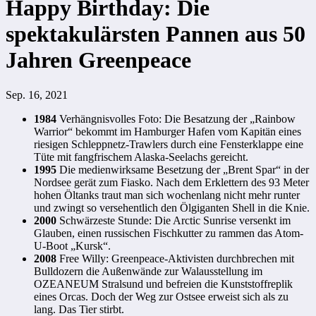
Happy Birthday: Die
spektakulärsten Pannen aus 50
Jahren Greenpeace
Sep. 16, 2021
1
984
Verhängnisvolles Foto: Die Besatzung der „Rainbow
Warrior“ bekommt im Hamburger Hafen vom Kapitän eines
riesigen Schleppnetz-Trawlers durch eine Fensterklappe eine
Tüte mit fangfrischem Alaska-Seelachs gereicht.
1995
Die medienwirksame Besetzung der „Brent Spar“ in der
Nordsee gerät zum Fiasko. Nach dem Erklettern des 93 Meter
hohen Öltanks traut man sich wochenlang nicht mehr runter
und zwingt so versehentlich den Ölgiganten Shell in die Knie.
2000
Schwärzeste Stunde: Die Arctic Sunrise versenkt im
Glauben, einen russischen Fischkutter zu rammen das Atom-
U-Boot „Kursk“.
2008
Free Willy: Greenpeace-Aktivisten durchbrechen mit
Bulldozern die Außenwände zur Walausstellung im
OZEANEUM Stralsund und befreien die Kunststoffreplik
eines Orcas. Doch der Weg zur Ostsee erweist sich als zu
lang. Das Tier stirbt.