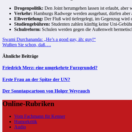
Drogenpolitik:
Den Joint herumgehen lassen ist erlaubt, aber 
Verkehr:
Hamburgs Radwege werden ausgebaut, dürfen aber a
Elbvertiefung:
Der Fluß wird tiefergelegt, im Gegenzug wird
Studiengebühren:
Studenten zahlen künftig keine Uni-Gebühr
S
chulreform:
Schulen werden gegen die Außenwelt hermetisch 
Beitragsnavigation
Swami Durchananda: „He’s a good gay, äh: guy!“
Wußten Sie schon, daß….
Ähnliche Beiträge
Friedrich Merz: eine umgekehrte Furzgrundel?
Erste Frau an der Spitze der UN?
Der Sonntagscartoon von Holger Weyrauch
Online-Rubriken
Vom Fachmann für Kenner
Humorkritik
Audio