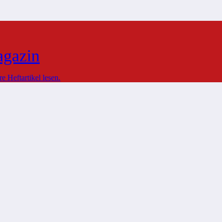
agazin
 Heftartikel lesen.